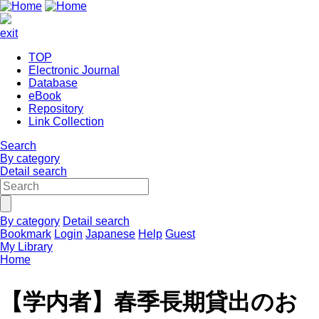
exit
TOP
Electronic Journal
Database
eBook
Repository
Link Collection
Search
By category
Detail search
By category
Detail search
Bookmark
Login
Japanese
Help
Guest
My Library
Home
【学内者】春季⾧期貸出のお