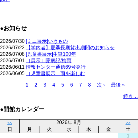
●お知らせ
2026/07/30
[ミニ展示]いきもの
2026/07/22
【学内者】夏季⾧期貸出期間のお知らせ
2026/07/08
[児童書展示]生誕100年
2026/07/01
［展示］闘病記/梅雨
2026/06/11
情報センター通信69号発行
2026/06/05
［児童書展示］雨を楽しむ
Page
Page
Page
Page
Page
Page
Page
カ
1
2
3
4
5
6
7
8
次
次 ›
最
最後 »
レ
ペ
終
ペ
続き…
ン
ー
ペ
ー
ト
ジ
ー
ジ
●開館カレンダー
ペ
ジ
送
ー
り
2026年 8月
<<
>>
ジ
日
月
火
水
木
金
土
1