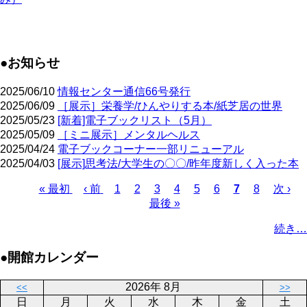
●お知らせ
2025/06/10
情報センター通信66号発行
2025/06/09
［展示］栄養学/ひんやりする本/紙芝居の世界
2025/05/23
[新着]電子ブックリスト（5月）
2025/05/09
［ミニ展示］メンタルヘルス
2025/04/24
電子ブックコーナー一部リニューアル
2025/04/03
[展示]思考法/大学生の〇〇/昨年度新しく入った本
Page
Page
Page
Page
Page
Page
Page
先
« 最初
前
‹ 前
1
2
3
4
5
6
カ
7
8
次
次 ›
頭
ペ
最後 »
レ
ペ
ペ
ペ
ー
ン
ー
ー
続き…
ー
ジ
ト
ジ
ジ
ジ
ペ
送
●開館カレンダー
ー
り
ジ
2026年 8月
<<
>>
日
月
火
水
木
金
土