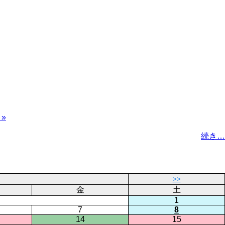
 »
続き…
>>
金
土
1
7
8
14
15