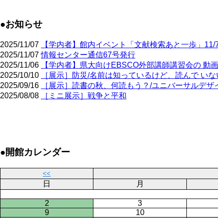
●お知らせ
2025/11/07
【学内者】館内イベント「文献検索あと一歩」11/7～
2025/11/07
情報センター通信67号発行
2025/11/06
【学内者】県大向けEBSCO外部講師講習会の 動
2025/10/10
［展示］防災/名前は知っているけど、読んで いな
2025/09/16
［展示］読書の秋、何読もう？/ユニバーサルデザイ
2025/08/08
［ミニ展示］戦争と平和
ペ
ー
ジ
●開館カレンダー
送
り
<<
日
月
2
3
9
10